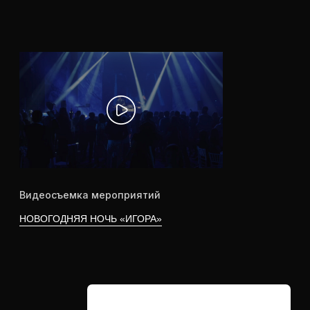
2D/3D моушн-дизайн, композинг,
ротоскопинг, работа с хромакеем, clean up
(чистка кадров)
ОБСУДИТЬ ЗАДАЧУ
Доп. услуга
ОРГАНИЗАЦИЯ
МЕРОПРИЯТИЯ ПОД
КЛЮЧ
Подбираем декоратора, ведущего,
фотографа и видеографа
ОБСУДИТЬ ЗАДАЧУ
Доп. услуга
РАЗРАБОТКА