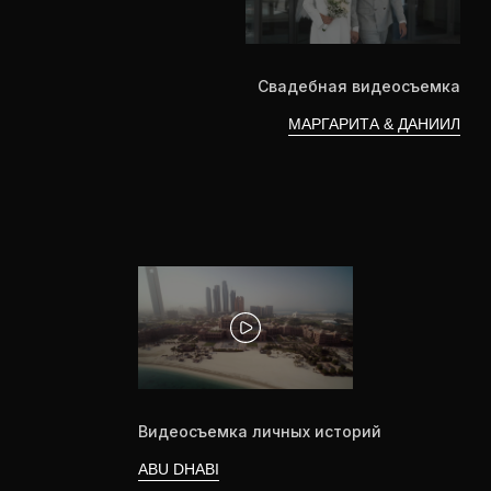
СМОТРЕТЬ ВСЕ РАБОТЫ
УСЛУГИ
ФОТО- И ВИДЕОСЪЕМКА
Снимаем свадьбы, корпоративы, рекламные
ролики, личные истории, авто и мото,
музыкальные клипы
ОБСУДИТЬ ЗАДАЧУ
МОУШН-ДИЗАЙН И
VFX