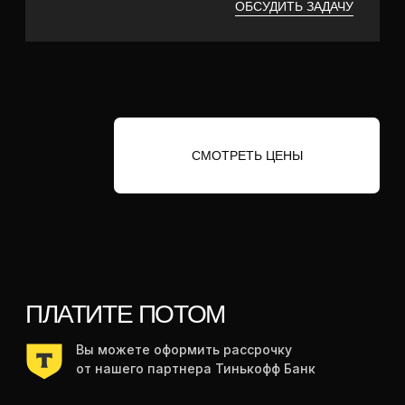
VK
ОСТАВИТЬ ЗАЯВКУ
ПОЛИТИКА КОНФИДЕНЦИАЛЬНОСТИ
РАЗРАБОТКА САЙТА
*компания Meta признана
экстремистской и запрещена
в РФ
© 2024, EK Production
ИП Каминский Евгений
Владимирович
ИНН 471423628153