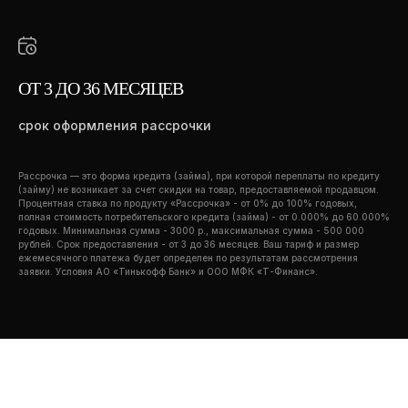
ОТ 3 ДО 36 МЕСЯЦЕВ
срок оформления рассрочки
Рассрочка — это форма кредита (займа), при которой переплаты по кредиту
(займу) не возникает за счет скидки на товар, предоставляемой продавцом.
Процентная ставка по продукту «Рассрочка» - от 0% до 100% годовых,
полная стоимость потребительского кредита (займа) - от 0.000% до 60.000%
годовых. Минимальная сумма - 3000 р., максимальная сумма - 500 000
рублей. Срок предоставления - от 3 до 36 месяцев. Ваш тариф и размер
ежемесячного платежа будет определен по результатам рассмотрения
заявки. Условия АО «Тинькофф Банк» и ООО МФК «Т-Финанс».