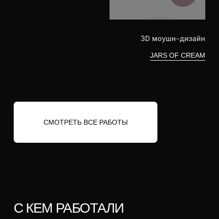
УСЛУГИ
Наши знания в области постпродакшн
охватывают полный цикл обработки
виде — от работы с отснятым
материалом до получения готового
результата
2D/3D МОУШН-ДИЗАЙН
Создание анимации, которая помогает
наглядно демонстрировать сложные идеи
и усиливает визуальную привлекательность
контента. Моушн-дизайн можно
использовать как в отдельных
анимационных роликах, так и для
интеграции графических элементов
в видеоролики, делая их более яркими,
запоминающимися и эффективными.
ОБСУДИТЬ ЗАДАЧУ