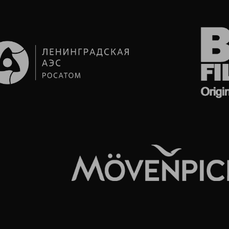
КОМПОЗИНГ,
РОТОСКОПИНГ
И РАБОТА
С ХРОМАКЕЕМ
Эти услуги позволяют объединить отснятые
кадры с графикой, заменить фон и добавить
уникальные визуальные эффекты. Благодаря
точной работе с хромакеем
и ротоскопингом, каждый элемент идеально
вписывается в общий видеоряд.
ОБСУДИТЬ ЗАДАЧУ
CLEAN UP (ЧИСТКА
КАДРОВ)
Удаление нежелательных объектов,
исправление дефектов и повышение
качества изображения делают готовое
видео максимально профессиональным